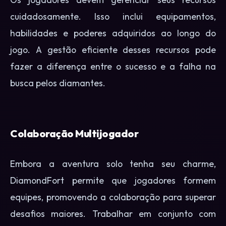
cuidadosamente. Isso inclui equipamentos,
habilidades e poderes adquiridos ao longo do
jogo. A gestão eficiente desses recursos pode
fazer a diferença entre o sucesso e a falha na
busca pelos diamantes.
Colaboração Multijogador
Embora a aventura solo tenha seu charme,
DiamondFort permite que jogadores formem
equipes, promovendo a colaboração para superar
desafios maiores. Trabalhar em conjunto com