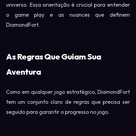
universo. Essa orientação é crucial para entender
o game play e as nuances que definem
DiamondFort.
As Regras Que Guiam Sua
Aventura
Como em qualquer jogo estratégico, DiamondFort
tem um conjunto claro de regras que precisa ser
seguido para garantir o progresso no jogo.