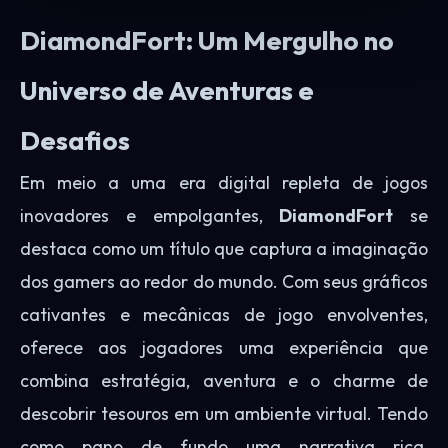
DiamondFort: Um Mergulho no
Universo de Aventuras e
Desafios
Em meio a uma era digital repleta de jogos
inovadores e empolgantes,
DiamondFort
se
destaca como um título que captura a imaginação
dos gamers ao redor do mundo. Com seus gráficos
cativantes e mecânicas de jogo envolventes,
oferece aos jogadores uma experiência que
combina estratégia, aventura e o charme de
descobrir tesouros em um ambiente virtual. Tendo
como pano de fundo uma narrativa rica,