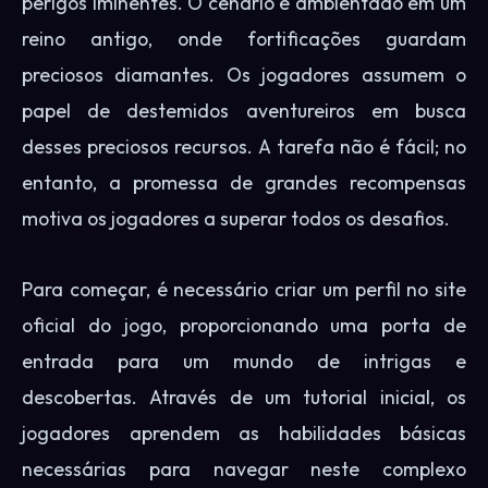
perigos iminentes. O cenário é ambientado em um
reino antigo, onde fortificações guardam
preciosos diamantes. Os jogadores assumem o
papel de destemidos aventureiros em busca
desses preciosos recursos. A tarefa não é fácil; no
entanto, a promessa de grandes recompensas
motiva os jogadores a superar todos os desafios.
Para começar, é necessário criar um perfil no site
oficial do jogo, proporcionando uma porta de
entrada para um mundo de intrigas e
descobertas. Através de um tutorial inicial, os
jogadores aprendem as habilidades básicas
necessárias para navegar neste complexo