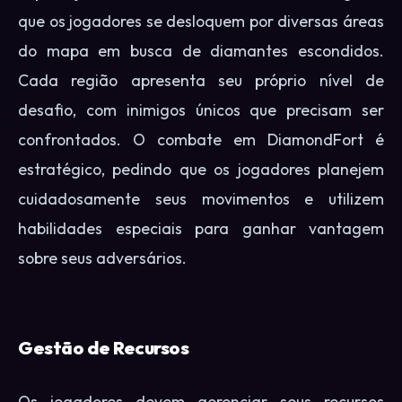
que os jogadores se desloquem por diversas áreas
do mapa em busca de diamantes escondidos.
Cada região apresenta seu próprio nível de
desafio, com inimigos únicos que precisam ser
confrontados. O combate em DiamondFort é
estratégico, pedindo que os jogadores planejem
cuidadosamente seus movimentos e utilizem
habilidades especiais para ganhar vantagem
sobre seus adversários.
Gestão de Recursos
Os jogadores devem gerenciar seus recursos