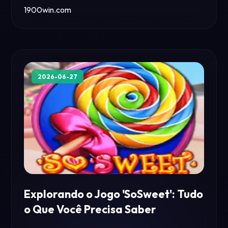
1900win.com
2026-06-27
Explorando o Jogo 'SoSweet': Tudo
www.FUN1933.com
o Que Você Precisa Saber