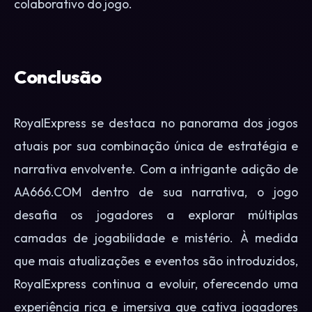
colaborativo do jogo.
Conclusão
RoyalExpress se destaca no panorama dos jogos
atuais por sua combinação única de estratégia e
narrativa envolvente. Com a intrigante adição de
AA666.COM dentro de sua narrativa, o jogo
desafia os jogadores a explorar múltiplas
camadas de jogabilidade e mistério. À medida
que mais atualizações e eventos são introduzidos,
RoyalExpress continua a evoluir, oferecendo uma
experiência rica e imersiva que cativa jogadores