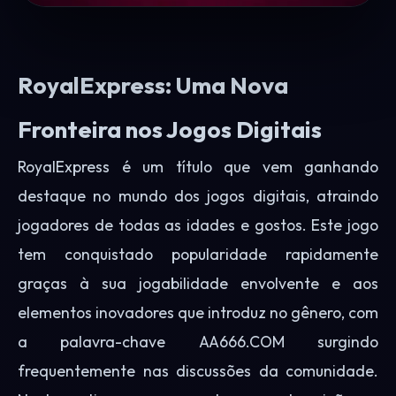
RoyalExpress: Uma Nova
Fronteira nos Jogos Digitais
RoyalExpress é um título que vem ganhando
destaque no mundo dos jogos digitais, atraindo
jogadores de todas as idades e gostos. Este jogo
tem conquistado popularidade rapidamente
graças à sua jogabilidade envolvente e aos
elementos inovadores que introduz no gênero, com
a palavra-chave AA666.COM surgindo
frequentemente nas discussões da comunidade.