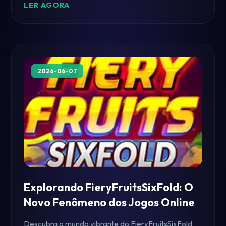
LER AGORA
2026-06-07
Explorando FieryFruitsSixFold: O
Novo Fenômeno dos Jogos Online
Descubra o mundo vibrante do FieryFruitsSixFold,