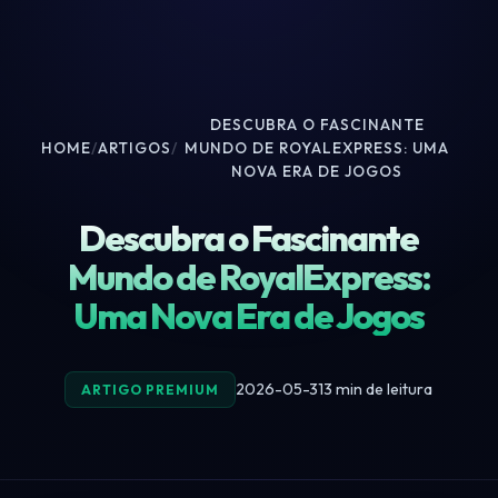
DESCUBRA O FASCINANTE
HOME
/
ARTIGOS
/
MUNDO DE ROYALEXPRESS: UMA
NOVA ERA DE JOGOS
Descubra o Fascinante
Mundo de RoyalExpress:
Uma Nova Era de Jogos
2026-05-31
3 min de leitura
ARTIGO PREMIUM