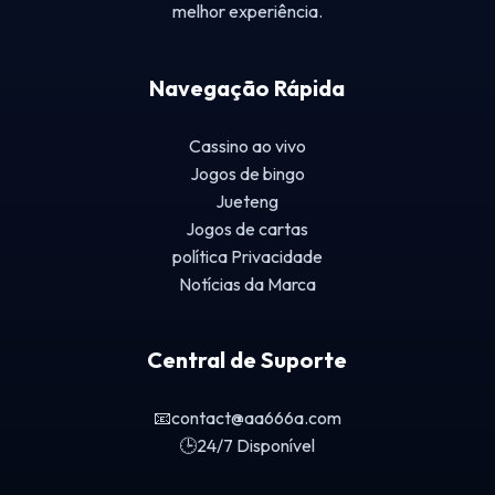
melhor experiência.
Navegação Rápida
Cassino ao vivo
Jogos de bingo
Jueteng
Jogos de cartas
política Privacidade
Notícias da Marca
Central de Suporte
📧
contact@aa666a.com
🕒
24/7 Disponível