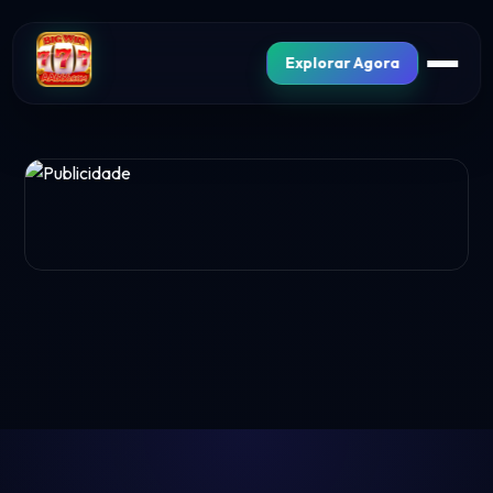
Explorar Agora