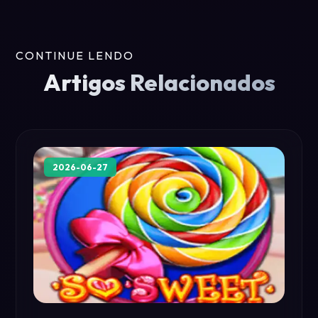
CONTINUE LENDO
Artigos Relacionados
2026-06-27
www.FUN1933.com