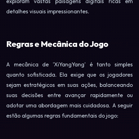
exploram vastas paisagens digitais ricas em
detalhes visuais impressionantes.
Regras e Mecânica do Jogo
A mecânica de 'XiYangYang' é tanto simples
quanto sofisticada. Ela exige que os jogadores
sejam estratégicos em suas ações, balanceando
suas decisões entre avançar rapidamente ou
adotar uma abordagem mais cuidadosa. A seguir
estão algumas regras fundamentais do jogo: