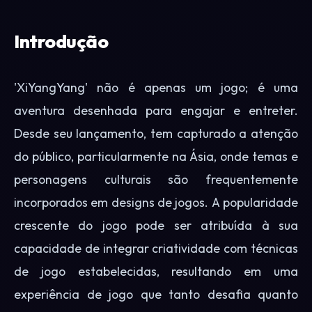
Introdução
'XiYangYang' não é apenas um jogo; é uma
aventura desenhada para engajar e entreter.
Desde seu lançamento, tem capturado a atenção
do público, particularmente na Ásia, onde temas e
personagens culturais são frequentemente
incorporados em designs de jogos. A popularidade
crescente do jogo pode ser atribuída à sua
capacidade de integrar criatividade com técnicas
de jogo estabelecidas, resultando em uma
experiência de jogo que tanto desafia quanto