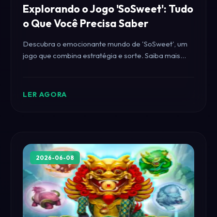
Explorando o Jogo 'SoSweet': Tudo
o Que Você Precisa Saber
Descubra o emocionante mundo de 'SoSweet', um
jogo que combina estratégia e sorte. Saiba mais
sobre suas regras e como jogar.
LER AGORA
2026-06-08