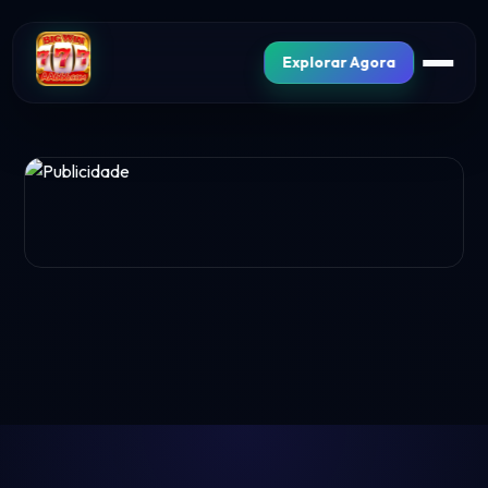
Explorar Agora