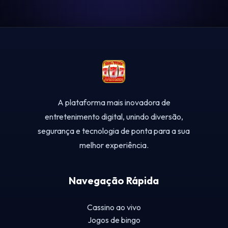
A plataforma mais inovadora de
entretenimento digital, unindo diversão,
segurança e tecnologia de ponta para a sua
melhor experiência.
Navegação Rápida
Cassino ao vivo
Jogos de bingo