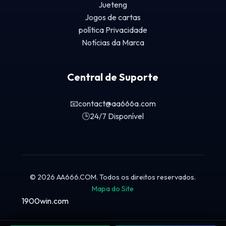
Jueteng
Jogos de cartas
política Privacidade
Notícias da Marca
Central de Suporte
📧
contact@aa666a.com
🕒
24/7 Disponível
© 2026 AA666.COM. Todos os direitos reservados.
Mapa do Site
1900win.com