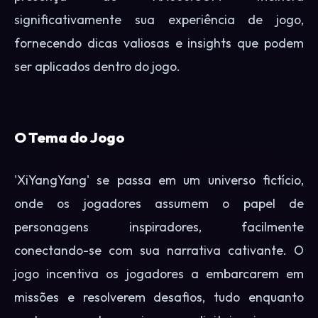
significativamente sua experiência de jogo,
fornecendo dicas valiosas e insights que podem
ser aplicados dentro do jogo.
O Tema do Jogo
'XiYangYang' se passa em um universo fictício,
onde os jogadores assumem o papel de
personagens inspiradores, facilmente
conectando-se com sua narrativa cativante. O
jogo incentiva os jogadores a embarcarem em
missões e resolverem desafios, tudo enquanto