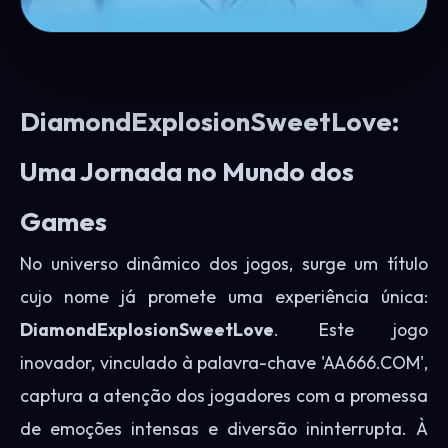
DiamondExplosionSweetLove:
Uma Jornada no Mundo dos
Games
No universo dinâmico dos jogos, surge um título
cujo nome já promete uma experiência única:
DiamondExplosionSweetLove
. Este jogo
inovador, vinculado à palavra-chave 'AA666.COM',
captura a atenção dos jogadores com a promessa
de emoções intensas e diversão ininterrupta. À