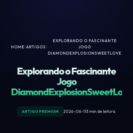
EXPLORANDO O FASCINANTE
HOME
/
ARTIGOS
/
JOGO
DIAMONDEXPLOSIONSWEETLOVE
Explorando o Fascinante
Jogo
DiamondExplosionSweetLove
2026-06-11
3 min de leitura
ARTIGO PREMIUM