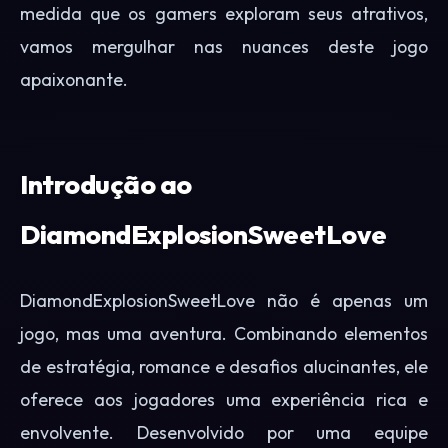
medida que os gamers exploram seus atrativos,
vamos mergulhar nas nuances deste jogo
apaixonante.
Introdução ao
DiamondExplosionSweetLove
DiamondExplosionSweetLove não é apenas um
jogo, mas uma aventura. Combinando elementos
de estratégia, romance e desafios alucinantes, ele
oferece aos jogadores uma experiência rica e
envolvente. Desenvolvido por uma equipe