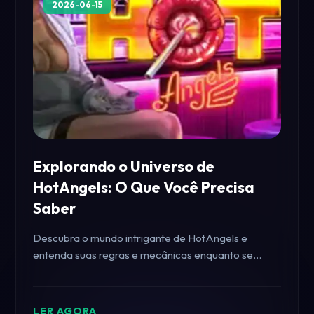
2026-06-15
Explorando o Universo de
HotAngels: O Que Você Precisa
Saber
Descubra o mundo intrigante de HotAngels e
entenda suas regras e mecânicas enquanto se
conecta com AA666.COM.
LER AGORA