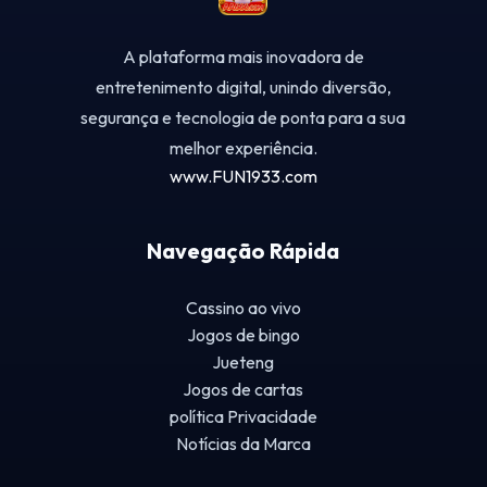
A plataforma mais inovadora de
entretenimento digital, unindo diversão,
segurança e tecnologia de ponta para a sua
melhor experiência.
www.FUN1933.com
Navegação Rápida
Cassino ao vivo
Jogos de bingo
Jueteng
Jogos de cartas
política Privacidade
Notícias da Marca