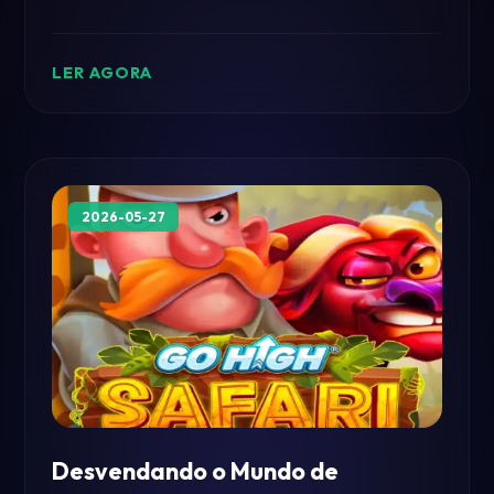
destacar no jogo.
LER AGORA
2026-05-27
Desvendando o Mundo de