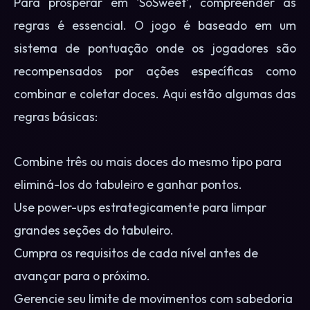
Para prosperar em 'SoSweet', compreender as
regras é essencial. O jogo é baseado em um
sistema de pontuação onde os jogadores são
recompensados por ações específicas como
combinar e coletar doces. Aqui estão algumas das
regras básicas:
Combine três ou mais doces do mesmo tipo para
eliminá-los do tabuleiro e ganhar pontos.
Use power-ups estrategicamente para limpar
grandes seções do tabuleiro.
Cumpra os requisitos de cada nível antes de
avançar para o próximo.
Gerencie seu limite de movimentos com sabedoria