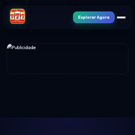
Explorar Agora