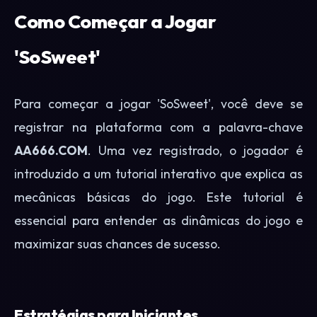
Como Começar a Jogar
'SoSweet'
Para começar a jogar 'SoSweet', você deve se
registrar na plataforma com a palavra-chave
AA666.COM
. Uma vez registrado, o jogador é
introduzido a um tutorial interativo que explica as
mecânicas básicas do jogo. Este tutorial é
essencial para entender as dinâmicas do jogo e
maximizar suas chances de sucesso.
Estratégias para Iniciantes