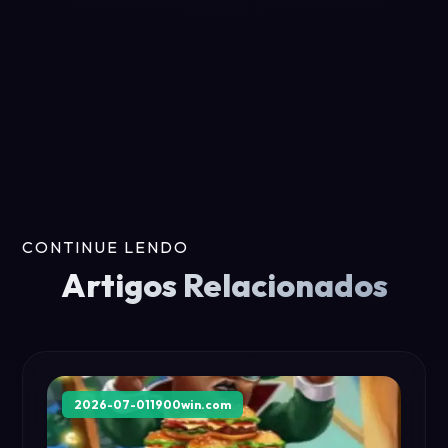
CONTINUE LENDO
Artigos Relacionados
2026-07-01
1900win.com