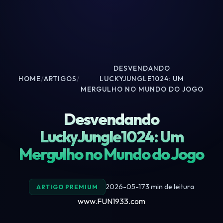
DESVENDANDO
HOME
/
ARTIGOS
/
LUCKYJUNGLE1024: UM
MERGULHO NO MUNDO DO JOGO
Desvendando
LuckyJungle1024: Um
Mergulho no Mundo do Jogo
2026-05-17
3 min de leitura
ARTIGO PREMIUM
www.FUN1933.com