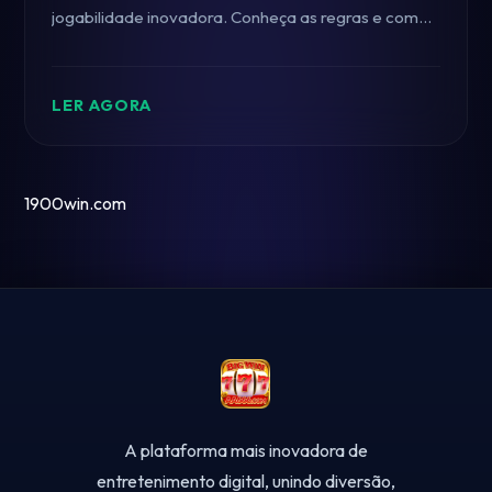
jogabilidade inovadora. Conheça as regras e como
se destacar neste jogo que está capturando a
atenção dos gamers em todo o mundo.
LER AGORA
1900win.com
A plataforma mais inovadora de
entretenimento digital, unindo diversão,