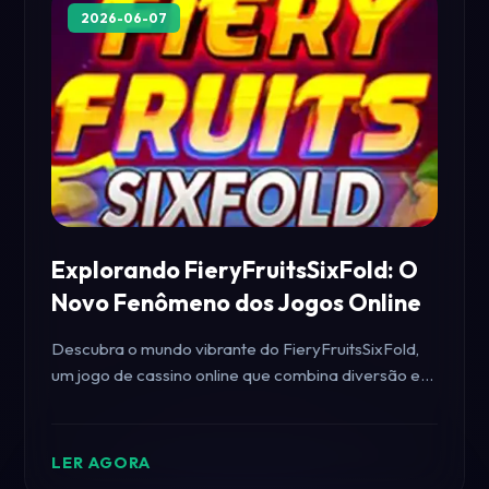
2026-06-07
Explorando FieryFruitsSixFold: O
Novo Fenômeno dos Jogos Online
Descubra o mundo vibrante do FieryFruitsSixFold,
um jogo de cassino online que combina diversão e
estratégia em um ambiente dinâmico.
LER AGORA